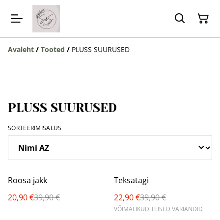
Avaleht
/
Tooted
/
PLUSS SUURUSED
PLUSS SUURUSED
SORTEERIMISALUS
%
%
Roosa jakk
Teksatagi
20,90 €
39,90 €
22,90 €
39,90 €
VÕIMALIKUD TEISED VARIANDID