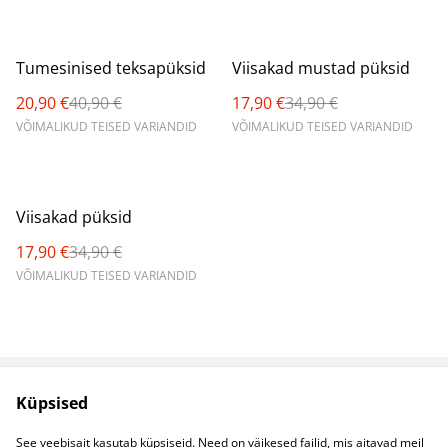
%
%
Tumesinised teksapüksid
Viisakad mustad püksid
20,90 €
40,90 €
17,90 €
34,90 €
VÕIMALIKUD TEISED VARIANDID
VÕIMALIKUD TEISED VARIANDID
%
Viisakad püksid
17,90 €
34,90 €
VÕIMALIKUD TEISED VARIANDID
Küpsised
Müügitingimused
Privaatsuspoliitika
Küpsised
Kontaktid
See veebisait kasutab küpsiseid. Need on väikesed failid, mis aitavad meil