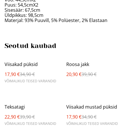
Puus: 54,5cmX2
Sisesäär: 67,5cm
Üldpikkus: 98,5cm
Materjal: 93% Puuvill, 5% Polüester, 2% Elastaan
Seotud kaubad
%
%
Viisakad püksid
Roosa jakk
17,90 €
34,90 €
20,90 €
39,90 €
VÕIMALIKUD TEISED VARIANDID
%
%
Teksatagi
Viisakad mustad püksid
22,90 €
39,90 €
17,90 €
34,90 €
VÕIMALIKUD TEISED VARIANDID
VÕIMALIKUD TEISED VARIANDID