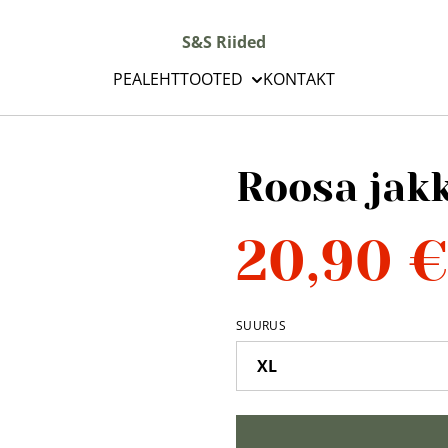
S&S Riided
PEALEHT
TOOTED
KONTAKT
Roosa jak
20,90 €
SUURUS