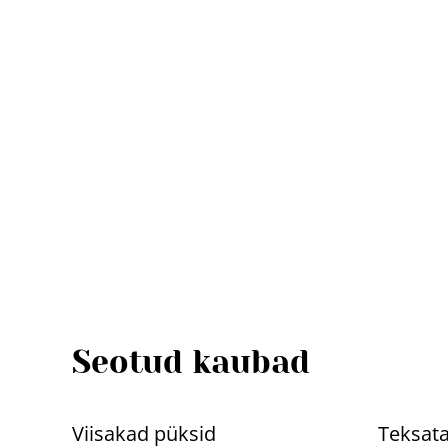
Seotud kaubad
%
%
Viisakad püksid
Teksata