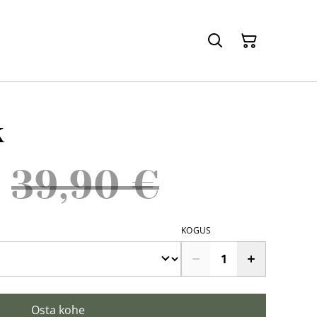
k
39,90 €
KOGUS
Osta kohe