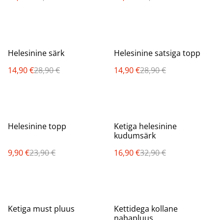
%
%
Helesinine särk
Helesinine satsiga topp
14,90 €
28,90 €
14,90 €
28,90 €
%
%
Helesinine topp
Ketiga helesinine
kudumsärk
9,90 €
23,90 €
16,90 €
32,90 €
%
%
Ketiga must pluus
Kettidega kollane
nabapluus