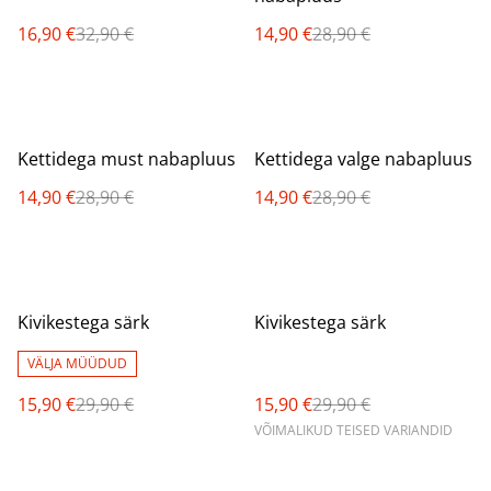
16,90 €
32,90 €
14,90 €
28,90 €
%
%
Kettidega must nabapluus
Kettidega valge nabapluus
14,90 €
28,90 €
14,90 €
28,90 €
%
%
Kivikestega särk
Kivikestega särk
VÄLJA MÜÜDUD
15,90 €
29,90 €
15,90 €
29,90 €
VÕIMALIKUD TEISED VARIANDID