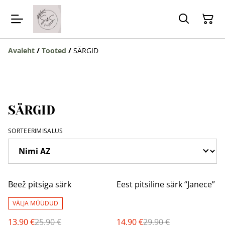
Avaleht
/
Tooted
/
SÄRGID
SÄRGID
SORTEERIMISALUS
%
%
Beež pitsiga särk
Eest pitsiline särk “Janece”
VÄLJA MÜÜDUD
13,90 €
25,90 €
14,90 €
29,90 €