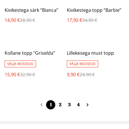
%
%
Kivikestega särk “Bianca”
Kivikestega topp “Barbie”
14,90 €
28,90 €
17,90 €
34,90 €
%
%
Kollane topp “Griselda”
Lillekesega must topp
VÄLJA MÜÜDUD
VÄLJA MÜÜDUD
15,90 €
32,90 €
9,90 €
24,90 €
1
2
3
4