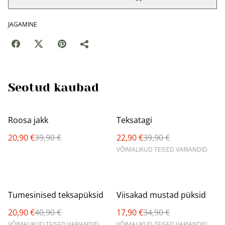
JAGAMINE
Seotud kaubad
%
%
Roosa jakk
Teksatagi
20,90 €
39,90 €
22,90 €
39,90 €
VÕIMALIKUD TEISED VARIANDID
%
%
Tumesinised teksapüksid
Viisakad mustad püksid
20,90 €
40,90 €
17,90 €
34,90 €
VÕIMALIKUD TEISED VARIANDID
VÕIMALIKUD TEISED VARIANDID