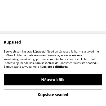
Küpsised
Müügitingimused
Privaatsuspoliitika
Küpsised
Kontaktid
See veebisait kasutab küpsiseid. Need on väikesed failid, mis aitavad meil
B2B koostöö
mõista, kuidas te meie teenuseid kasutate, et saaksime teie
kasutuskogemust veelgi paremaks muuta. Nende küpsiste kohta saate
lisateavet ja nende kasutamist kontrollida, klõpsates "Küpsiste seaded".
Samuti saate tutvuda meie
küpsiste poliitikaga
.
Nõustu kõik
©
2026
S&S Riided
Küpsiste seaded
powered by