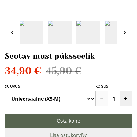
Seotav must püksseelik
34,90 €
45,90 €
SUURUS
KOGUS
Osta kohe
Lisa ostukorvi