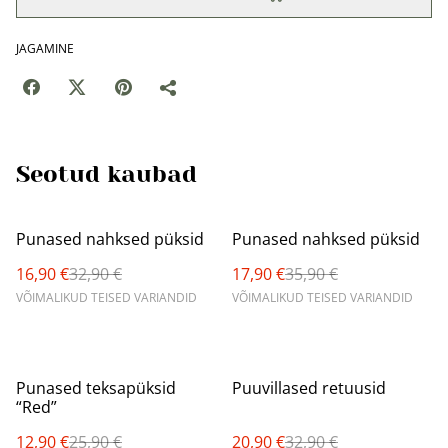
JAGAMINE
Seotud kaubad
%
%
Punased nahksed püksid
Punased nahksed püksid
16,90 €
32,90 €
17,90 €
35,90 €
VÕIMALIKUD TEISED VARIANDID
VÕIMALIKUD TEISED VARIANDID
%
%
Punased teksapüksid
Puuvillased retuusid
“Red”
12,90 €
25,90 €
20,90 €
32,90 €