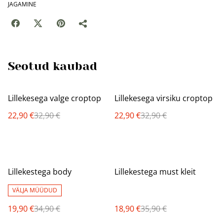
JAGAMINE
Seotud kaubad
%
%
Lillekesega valge croptop
Lillekesega virsiku croptop
22,90 €
32,90 €
22,90 €
32,90 €
%
%
Lillekestega body
Lillekestega must kleit
VÄLJA MÜÜDUD
19,90 €
34,90 €
18,90 €
35,90 €