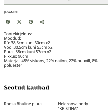
JAGAMINE
Tootekirjeldus:
Mõõdud:
Rü: 38,5cm kuni 60cm x2
Vöö: 30,5cm kuni 53cm x2
Puus: 38cm kuni 57cm x2
Pikkus: 90cm
Materjal: 48% viskoos, 22% nailon, 22% puuvill, 8%
polüester
Seotud kaubad
%
%
Roosa õhuline pluus
Heleroosa body
“KRISTINA”