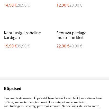
14,90 €
28,90 €
12,90 €
28,90 €
%
%
Kapuutsiga roheline
Seotava paelaga
kardigan
mustriline kleit
19,90 €
39,90 €
22,90 €
49,90 €
Küpsised
Müügitingimused
Privaatsuspoliitika
Küpsised
Kontaktid
See veebisait kasutab küpsiseid. Need on väikesed failid, mis aitavad meil
B2B koostöö
mõista, kuidas te meie teenuseid kasutate, et saaksime teie
kasutuskogemust veelgi paremaks muuta. Nende küpsiste kohta saate