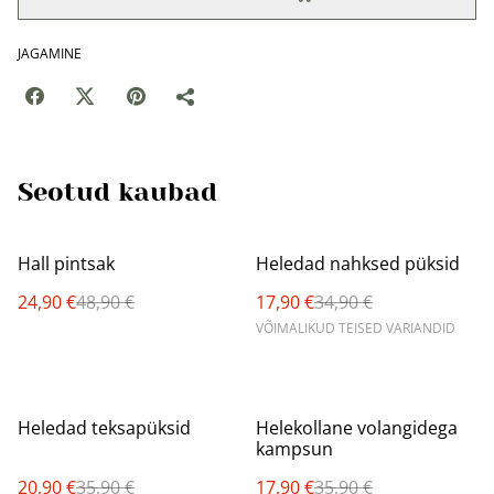
JAGAMINE
Seotud kaubad
%
%
Hall pintsak
Heledad nahksed püksid
24,90 €
48,90 €
17,90 €
34,90 €
VÕIMALIKUD TEISED VARIANDID
%
%
Heledad teksapüksid
Helekollane volangidega
kampsun
20,90 €
35,90 €
17,90 €
35,90 €