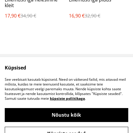
kleit
17,90 €
34,90 €
16,90 €
32,90 €
Küpsised
Müügitingimused
Privaatsuspoliitika
Küpsised
Kontaktid
See veebisait kasutab küpsiseid. Need on väikesed failid, mis aitavad meil
B2B koostöö
mõista, kuidas te meie teenuseid kasutate, et saaksime teie
kasutuskogemust veelgi paremaks muuta. Nende küpsiste kohta saate
lisateavet ja nende kasutamist kontrollida, klõpsates "Küpsiste seaded".
Samuti saate tutvuda meie
küpsiste poliitikaga
.
Nõustu kõik
©
2026
S&S Riided