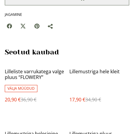
JAGAMINE
Seotud kaubad
%
%
Lilleliste varrukatega valge
Lillemustriga hele kleit
pluus “FLOWERY”
VÄLJA MÜÜDUD
20,90 €
36,90 €
17,90 €
34,90 €
%
%
Lillemustriga helesinine
Lillemustriga pluus