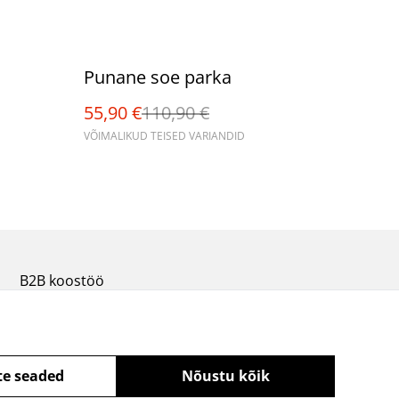
%
Punane soe parka
55,90 €
110,90 €
VÕIMALIKUD TEISED VARIANDID
B2B koostöö
te seaded
Nõustu kõik