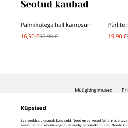
Seotud kaubad
%
%
Palmikutega hall kampsun
Pärlite 
16,90 €
32,90 €
19,90 €
Müügitingimused
Pri
Küpsised
See veebisait kasutab küpsiseid. Need on väikesed failid, mis aitava
saaksime teie kasutuskogemust veelgi paremaks muuta. Nende küpsi