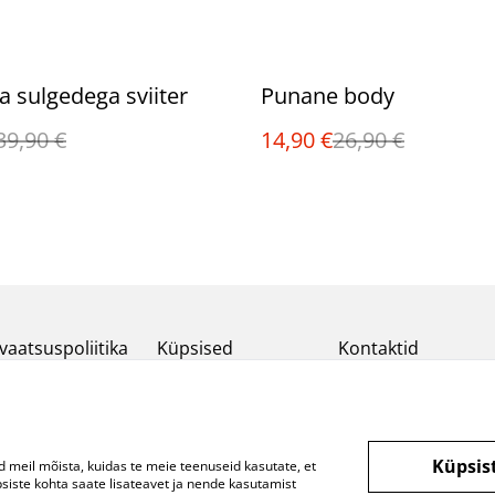
%
ja sulgedega sviiter
Punane body
39,90 €
14,90 €
26,90 €
vaatsuspoliitika
Küpsised
Kontaktid
Küpsis
d meil mõista, kuidas te meie teenuseid kasutate, et
ste kohta saate lisateavet ja nende kasutamist