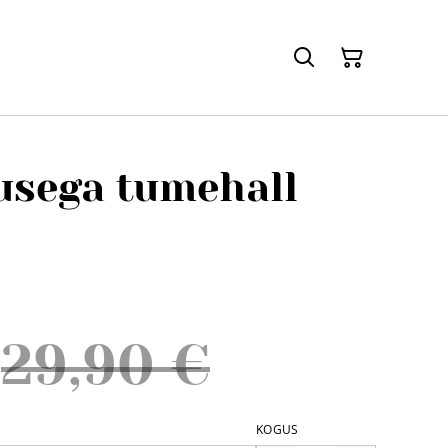
usega tumehall
29,90 €
KOGUS