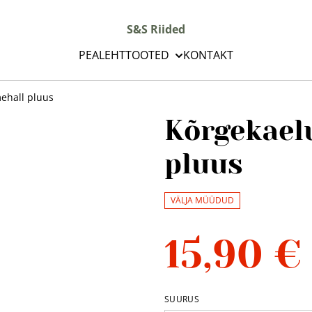
S&S Riided
PEALEHT
TOOTED
KONTAKT
ehall pluus
Kõrgekael
pluus
VÄLJA MÜÜDUD
15,90 €
SUURUS