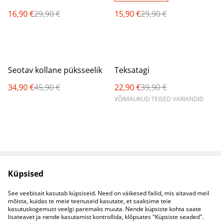
16,90 €
29,90 €
15,90 €
29,90 €
%
%
Seotav kollane püksseelik
Teksatagi
34,90 €
45,90 €
22,90 €
39,90 €
VÕIMALIKUD TEISED VARIANDID
Küpsised
Müügitingimused
Privaatsuspoliitika
Küpsised
Kontaktid
See veebisait kasutab küpsiseid. Need on väikesed failid, mis aitavad meil
B2B koostöö
mõista, kuidas te meie teenuseid kasutate, et saaksime teie
kasutuskogemust veelgi paremaks muuta. Nende küpsiste kohta saate
lisateavet ja nende kasutamist kontrollida, klõpsates "Küpsiste seaded".