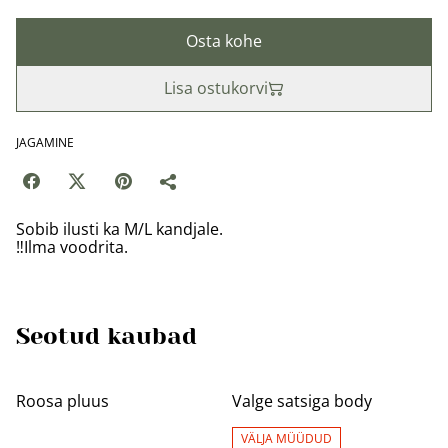
Osta kohe
Lisa ostukorvi
JAGAMINE
Sobib ilusti ka M/L kandjale.
‼️Ilma voodrita.
Seotud kaubad
%
%
Roosa pluus
Valge satsiga body
VÄLJA MÜÜDUD