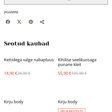
JAGAMINE
Seotud kaubad
%
%
Kettidega valge nabapluus
Kihilise seelikuosaga
punane kleit
14,90 €
28,90 €
55,90 €
105,90 €
%
%
Kirju body
Kirju body
VÄLJA MÜÜDUD