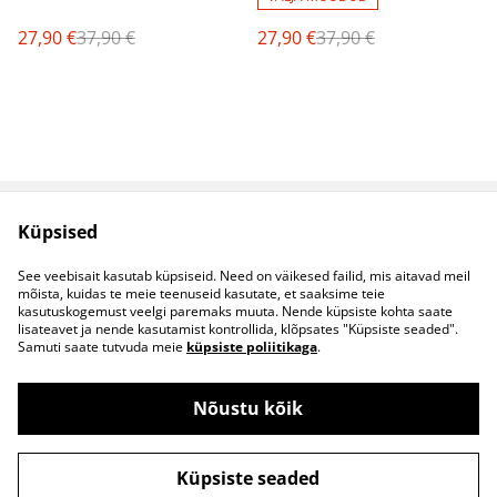
27,90 €
37,90 €
27,90 €
37,90 €
Küpsised
Müügitingimused
Privaatsuspoliitika
Küpsised
Kontaktid
See veebisait kasutab küpsiseid. Need on väikesed failid, mis aitavad meil
B2B koostöö
mõista, kuidas te meie teenuseid kasutate, et saaksime teie
kasutuskogemust veelgi paremaks muuta. Nende küpsiste kohta saate
lisateavet ja nende kasutamist kontrollida, klõpsates "Küpsiste seaded".
Samuti saate tutvuda meie
küpsiste poliitikaga
.
Nõustu kõik
©
2026
S&S Riided
Küpsiste seaded
powered by