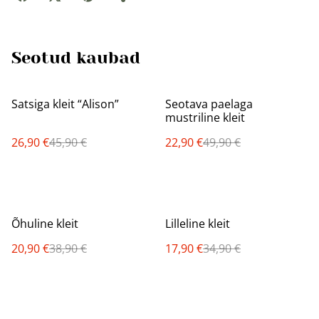
Seotud kaubad
%
%
Satsiga kleit “Alison”
Seotava paelaga
mustriline kleit
26,90 €
45,90 €
22,90 €
49,90 €
%
%
Õhuline kleit
Lilleline kleit
20,90 €
38,90 €
17,90 €
34,90 €