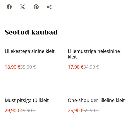
Seotud kaubad
%
%
Lillekestega sinine kleit
Lillemustriga helesinine
kleit
18,90 €
35,90 €
17,90 €
34,90 €
%
%
Must pitsiga tüllkleit
One-shoulder lilleline kleit
29,90 €
49,90 €
25,90 €
59,90 €