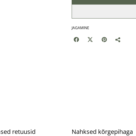
JAGAMINE
%
ased retuusid
Nahksed kõrgepihaga