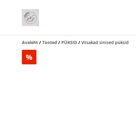
Avaleht
/
Tooted
/
PÜKSID
/
Viisakad sinised püksid
%