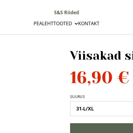
S&S Riided
PEALEHT
TOOTED
KONTAKT
Viisakad s
16,90 €
SUURUS