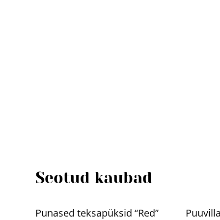
Seotud kaubad
%
%
Punased teksapüksid “Red”
Puuvill