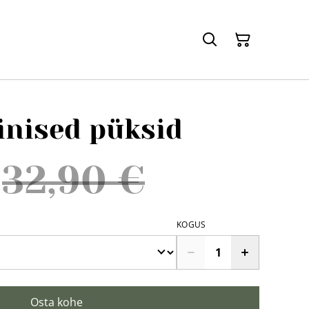
inised püksid
32,90 €
KOGUS
Osta kohe