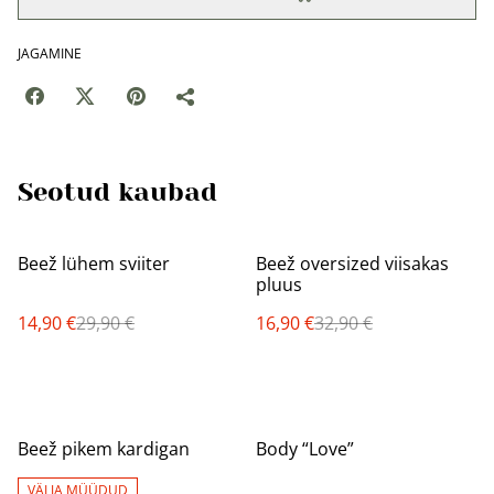
JAGAMINE
Seotud kaubad
%
%
Beež lühem sviiter
Beež oversized viisakas
pluus
14,90 €
29,90 €
16,90 €
32,90 €
%
%
Beež pikem kardigan
Body “Love”
VÄLJA MÜÜDUD