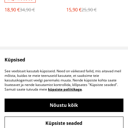
18,90 €
34,90 €
15,90 €
25,90 €
Küpsised
Müügitingimused
Privaatsuspoliitika
Küpsised
Kontaktid
See veebisait kasutab küpsiseid. Need on väikesed failid, mis aitavad meil
B2B koostöö
mõista, kuidas te meie teenuseid kasutate, et saaksime teie
kasutuskogemust veelgi paremaks muuta. Nende küpsiste kohta saate
lisateavet ja nende kasutamist kontrollida, klõpsates "Küpsiste seaded".
Samuti saate tutvuda meie
küpsiste poliitikaga
.
Nõustu kõik
©
2026
S&S Riided
Küpsiste seaded
powered by