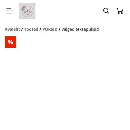
Avaleht
/
Tooted
/
PÜKSID
/
Valged teksapüksid
%