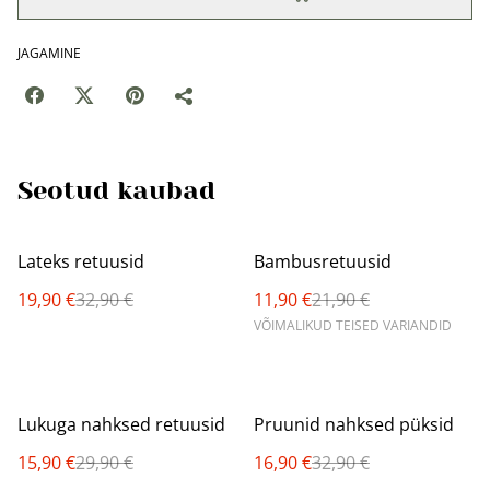
JAGAMINE
Seotud kaubad
%
%
Lateks retuusid
Bambusretuusid
19,90 €
32,90 €
11,90 €
21,90 €
VÕIMALIKUD TEISED VARIANDID
%
%
Lukuga nahksed retuusid
Pruunid nahksed püksid
15,90 €
29,90 €
16,90 €
32,90 €