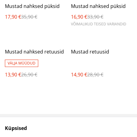
%
%
Mustad nahksed püksid
Mustad nahksed püksid
17,90 €
35,90 €
16,90 €
33,90 €
VÕIMALIKUD TEISED VARIANDID
%
%
Mustad nahksed retuusid
Mustad retuusid
VÄLJA MÜÜDUD
13,90 €
26,90 €
14,90 €
28,90 €
Küpsised
Müügitingimused
Privaatsuspoliitika