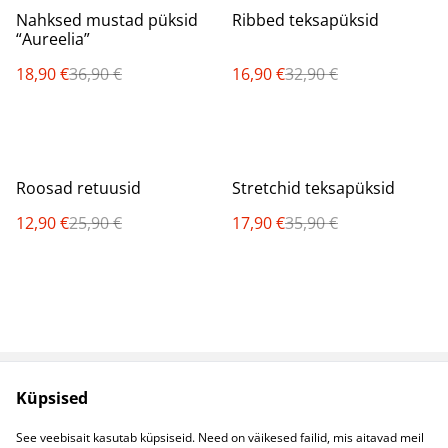
%
%
Nahksed mustad püksid
Ribbed teksapüksid
“Aureelia”
18,90 €
36,90 €
16,90 €
32,90 €
%
%
Roosad retuusid
Stretchid teksapüksid
12,90 €
25,90 €
17,90 €
35,90 €
Küpsised
Müügitingimused
Privaatsuspoliitika
Küpsised
Kontaktid
See veebisait kasutab küpsiseid. Need on väikesed failid, mis aitavad meil
B2B koostöö