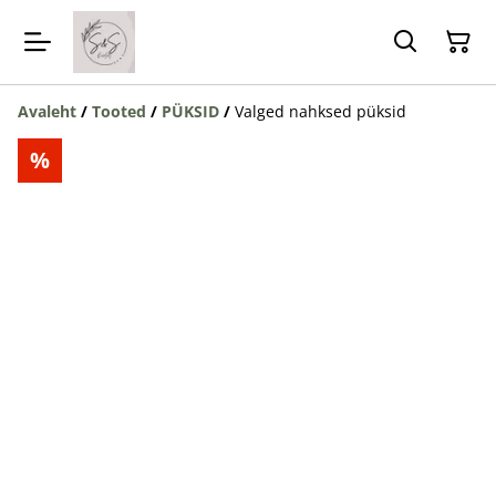
Avaleht
/
Tooted
/
PÜKSID
/
Valged nahksed püksid
%