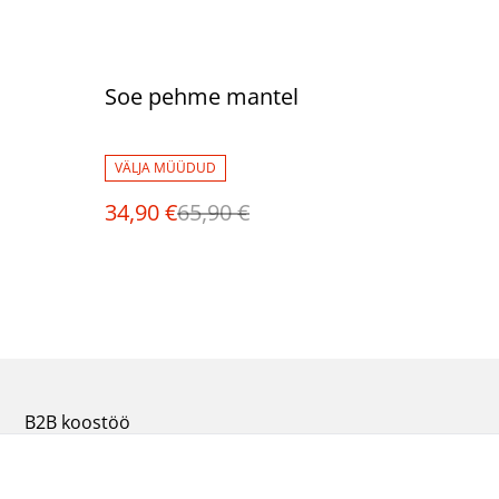
%
Soe pehme mantel
VÄLJA MÜÜDUD
34,90 €
65,90 €
B2B koostöö