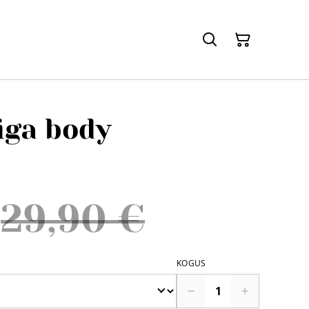
iga body
29,90 €
KOGUS