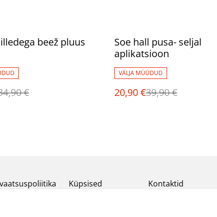
%
 lilledega beež pluus
Soe hall pusa- seljal
aplikatsioon
ÜDUD
VÄLJA MÜÜDUD
34,90 €
20,90 €
39,90 €
vaatsuspoliitika
Küpsised
Kontaktid