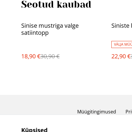
Seotud kaubad
%
%
Sinise mustriga valge
Siniste
satiintopp
VÄLJA MÜ
18,90 €
30,90 €
22,90 €
Müügitingimused
Pri
Küpsised