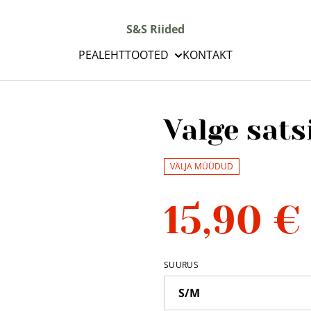
S&S Riided
PEALEHT
TOOTED
KONTAKT
Valge sats
VÄLJA MÜÜDUD
15,90 €
SUURUS