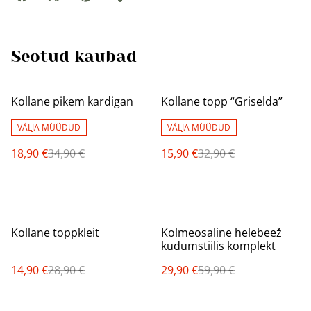
Seotud kaubad
%
%
Kollane pikem kardigan
Kollane topp “Griselda”
VÄLJA MÜÜDUD
VÄLJA MÜÜDUD
18,90 €
34,90 €
15,90 €
32,90 €
%
%
Kollane toppkleit
Kolmeosaline helebeež
kudumstiilis komplekt
14,90 €
28,90 €
29,90 €
59,90 €