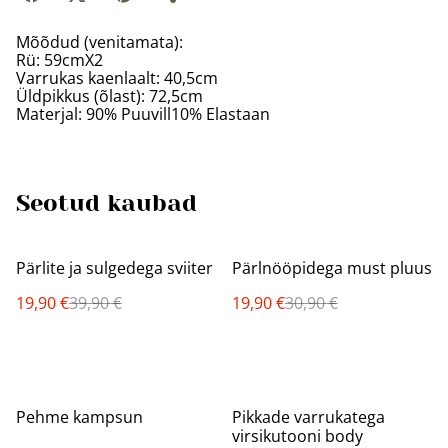
Mõõdud (venitamata):
Rü: 59cmX2
Varrukas kaenlaalt: 40,5cm
Üldpikkus (õlast): 72,5cm
Materjal: 90% Puuvill10% Elastaan
Seotud kaubad
%
%
Pärlite ja sulgedega sviiter
Pärlnööpidega must pluus
19,90 €
39,90 €
19,90 €
30,90 €
%
%
Pehme kampsun
Pikkade varrukatega
virsikutooni body