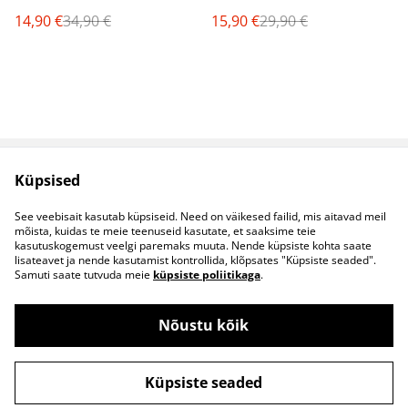
14,90 €
34,90 €
15,90 €
29,90 €
Küpsised
Müügitingimused
Privaatsuspoliitika
Küpsised
Kontaktid
See veebisait kasutab küpsiseid. Need on väikesed failid, mis aitavad meil
B2B koostöö
mõista, kuidas te meie teenuseid kasutate, et saaksime teie
kasutuskogemust veelgi paremaks muuta. Nende küpsiste kohta saate
lisateavet ja nende kasutamist kontrollida, klõpsates "Küpsiste seaded".
Samuti saate tutvuda meie
küpsiste poliitikaga
.
Nõustu kõik
©
2026
S&S Riided
Küpsiste seaded
powered by