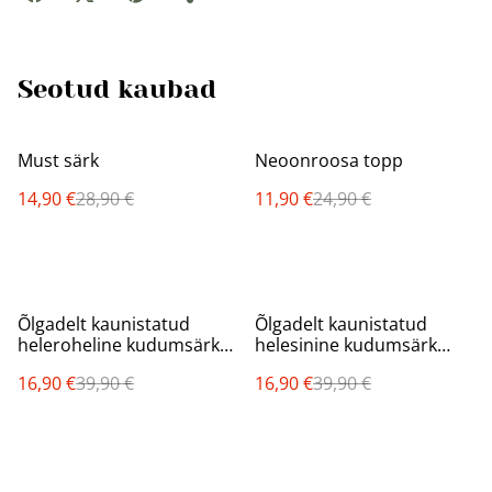
Seotud kaubad
%
%
Must särk
Neoonroosa topp
14,90 €
28,90 €
11,90 €
24,90 €
%
%
Õlgadelt kaunistatud
Õlgadelt kaunistatud
heleroheline kudumsärk
helesinine kudumsärk
“Anya”
“Anya”
16,90 €
39,90 €
16,90 €
39,90 €