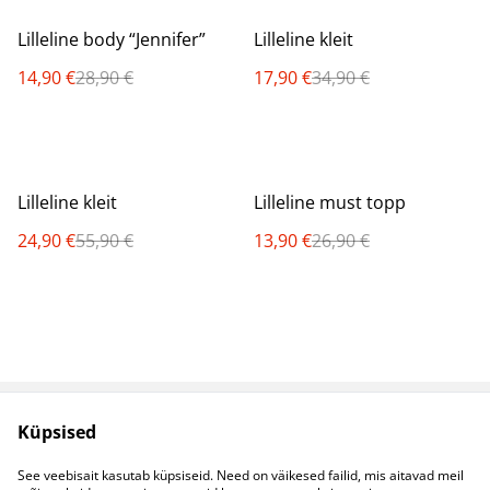
%
%
Lilleline body “Jennifer”
Lilleline kleit
14,90 €
28,90 €
17,90 €
34,90 €
%
%
Lilleline kleit
Lilleline must topp
24,90 €
55,90 €
13,90 €
26,90 €
Küpsised
Müügitingimused
Privaatsuspoliitika
Küpsised
Kontaktid
See veebisait kasutab küpsiseid. Need on väikesed failid, mis aitavad meil
B2B koostöö