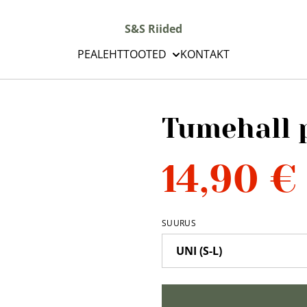
S&S Riided
PEALEHT
TOOTED
KONTAKT
Tumehall 
14,90 €
SUURUS