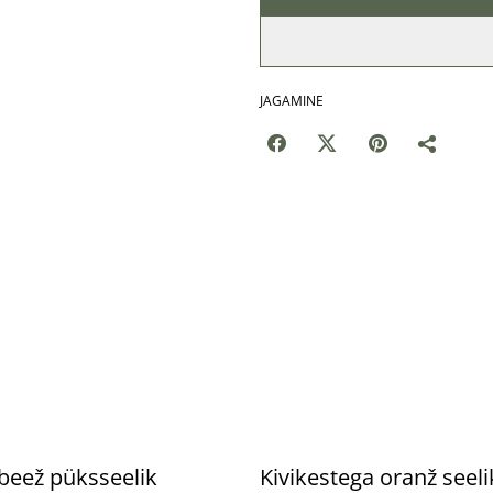
JAGAMINE
%
beež püksseelik
Kivikestega oranž seeli