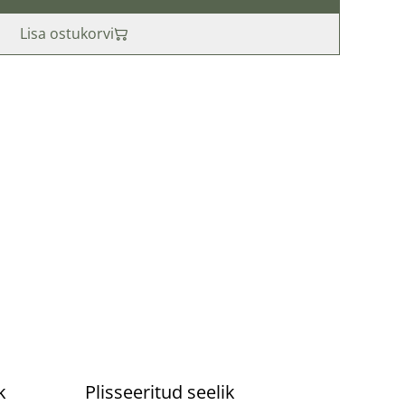
Lisa ostukorvi
%
k
Plisseeritud seelik