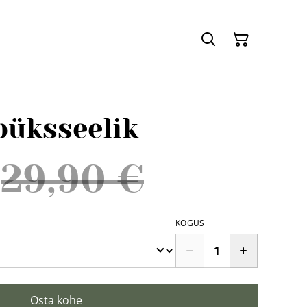
püksseelik
29,90 €
KOGUS
Osta kohe