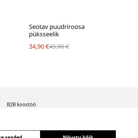
%
Seotav puudriroosa
püksseelik
34,90 €
45,90 €
B2B koostöö
te seaded
Nõustu kõik