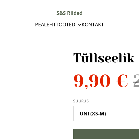
S&S Riided
PEALEHT
TOOTED
KONTAKT
Tüllseelik
9,90 €
SUURUS