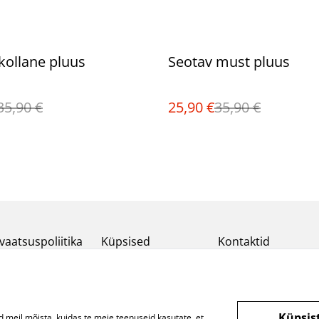
%
kollane pluus
Seotav must pluus
35,90 €
25,90 €
35,90 €
vaatsuspoliitika
Küpsised
Kontaktid
Küpsis
d meil mõista, kuidas te meie teenuseid kasutate, et