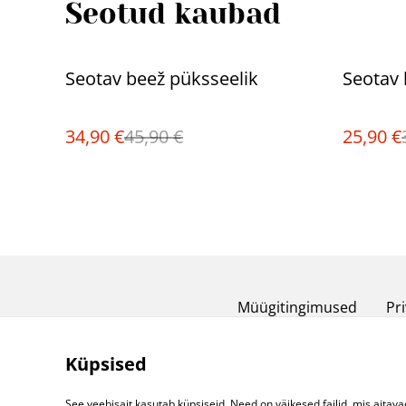
Seotud kaubad
%
%
Seotav beež püksseelik
Seotav 
34,90 €
45,90 €
25,90 €
Müügitingimused
Pri
Küpsised
See veebisait kasutab küpsiseid. Need on väikesed failid, mis aitava