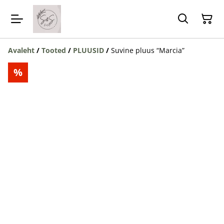
Avaleht
/
Tooted
/
PLUUSID
/
Suvine pluus “Marcia”
%