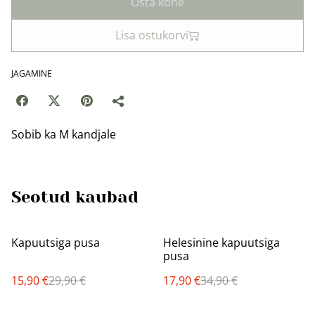
Osta kohe
Lisa ostukorvi
JAGAMINE
Sobib ka M kandjale
Seotud kaubad
%
%
Kapuutsiga pusa
Helesinine kapuutsiga
pusa
15,90 €
29,90 €
17,90 €
34,90 €