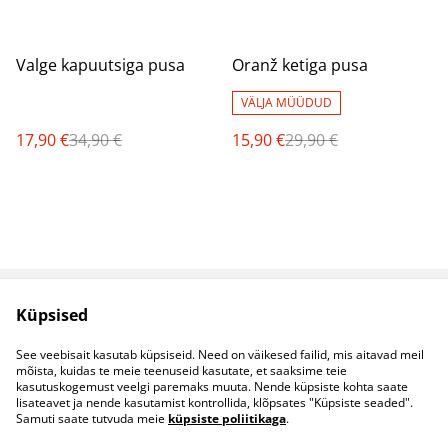
%
%
Valge kapuutsiga pusa
Oranž ketiga pusa
VÄLJA MÜÜDUD
17,90 €
34,90 €
15,90 €
29,90 €
Küpsised
Müügitingimused
Privaatsuspoliitika
Küpsised
Kontaktid
See veebisait kasutab küpsiseid. Need on väikesed failid, mis aitavad meil
B2B koostöö
mõista, kuidas te meie teenuseid kasutate, et saaksime teie
kasutuskogemust veelgi paremaks muuta. Nende küpsiste kohta saate
lisateavet ja nende kasutamist kontrollida, klõpsates "Küpsiste seaded".
Samuti saate tutvuda meie
küpsiste poliitikaga
.