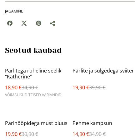
JAGAMINE
Seotud kaubad
%
%
Pärlitega roheline seelik
Pärlite ja sulgedega sviiter
“Katherine”
18,90 €
34,90 €
19,90 €
39,90 €
VÕIMALIKUD TEISED VARIANDID
%
%
Pärlnööpidega must pluus
Pehme kampsun
19,90 €
30,90 €
14,90 €
34,90 €