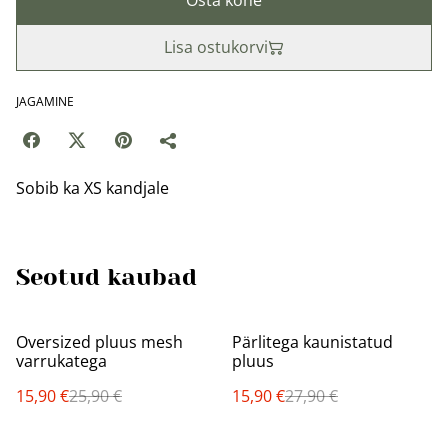
Osta kohe
Lisa ostukorvi
JAGAMINE
Sobib ka XS kandjale
Seotud kaubad
%
%
Oversized pluus mesh
Pärlitega kaunistatud
varrukatega
pluus
15,90 €
25,90 €
15,90 €
27,90 €