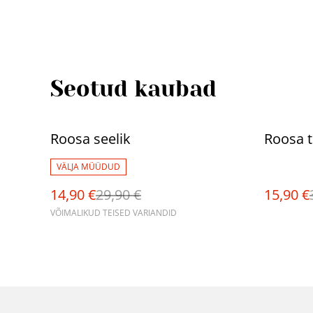
Seotud kaubad
%
%
Roosa seelik
Roosa t
VÄLJA MÜÜDUD
14,90 €
29,90 €
15,90 €
VÕIMALIKUD TEISED VARIANDID