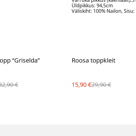
Varruka pikkus (kaenlaalt):
Üldpikkus: 94,5cm
Väliskiht: 100% Nailon, Sisu
%
opp “Griselda”
Roosa toppkleit
32,90 €
15,90 €
29,90 €