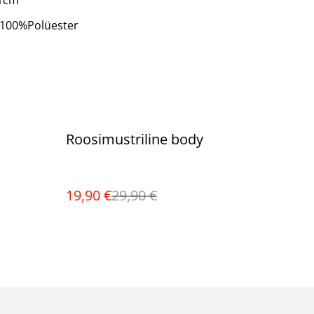
51cm
: 100%Polüester
%
Roosimustriline body
19,90 €
29,90 €