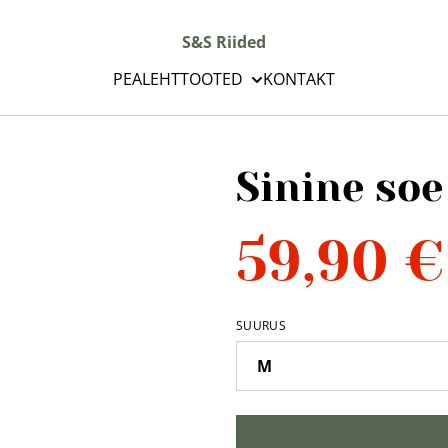
S&S Riided
PEALEHT
TOOTED
KONTAKT
Sinine so
59,90 €
SUURUS