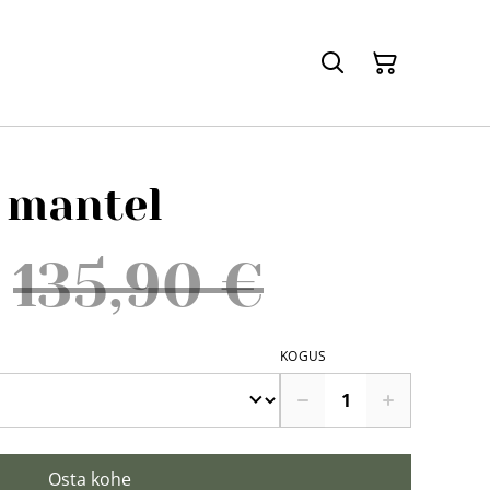
e mantel
135,90 €
KOGUS
Osta kohe