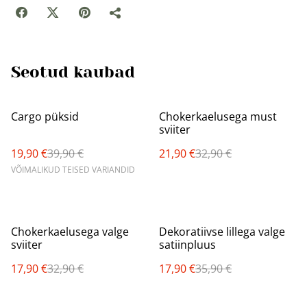
Seotud kaubad
%
%
Cargo püksid
Chokerkaelusega must
sviiter
19,90 €
39,90 €
21,90 €
32,90 €
VÕIMALIKUD TEISED VARIANDID
%
%
Chokerkaelusega valge
Dekoratiivse lillega valge
sviiter
satiinpluus
17,90 €
32,90 €
17,90 €
35,90 €