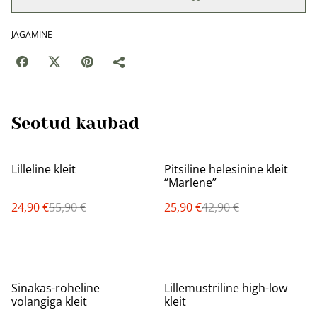
JAGAMINE
Seotud kaubad
%
%
Lilleline kleit
Pitsiline helesinine kleit
“Marlene”
24,90 €
55,90 €
25,90 €
42,90 €
%
%
Sinakas-roheline
Lillemustriline high-low
volangiga kleit
kleit