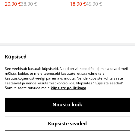
20,90 €
38,90 €
18,90 €
45,90 €
Küpsised
Müügitingimused
Privaatsuspoliitika
Küpsised
Kontaktid
See veebisait kasutab küpsiseid. Need on väikesed failid, mis aitavad meil
B2B koostöö
mõista, kuidas te meie teenuseid kasutate, et saaksime teie
kasutuskogemust veelgi paremaks muuta. Nende küpsiste kohta saate
lisateavet ja nende kasutamist kontrollida, klõpsates "Küpsiste seaded".
Samuti saate tutvuda meie
küpsiste poliitikaga
.
Nõustu kõik
©
2026
S&S Riided
Küpsiste seaded
powered by