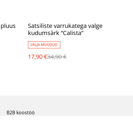
%
 pluus
Satsiliste varrukatega valge
kudumsärk “Calista”
VÄLJA MÜÜDUD
17,90 €
34,90 €
B2B koostöö