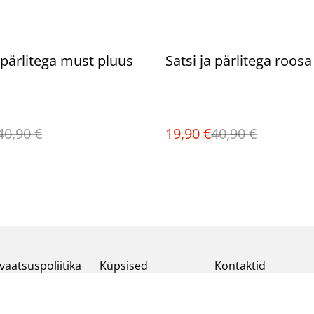
%
a pärlitega must pluus
Satsi ja pärlitega roosa
40,90 €
19,90 €
40,90 €
vaatsuspoliitika
Küpsised
Kontaktid