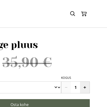
ge pluus
35,90 €
KOGUS
Osta kohe