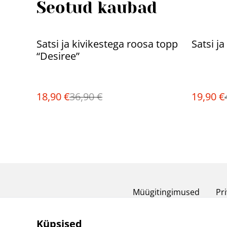
Seotud kaubad
%
%
Satsi ja kivikestega roosa topp
Satsi j
“Desiree”
18,90 €
36,90 €
19,90 €
Müügitingimused
Pri
Küpsised