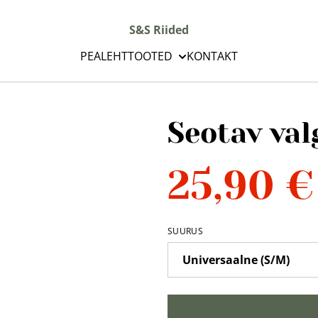
S&S Riided
PEALEHT
TOOTED
KONTAKT
Seotav val
25,90 €
SUURUS