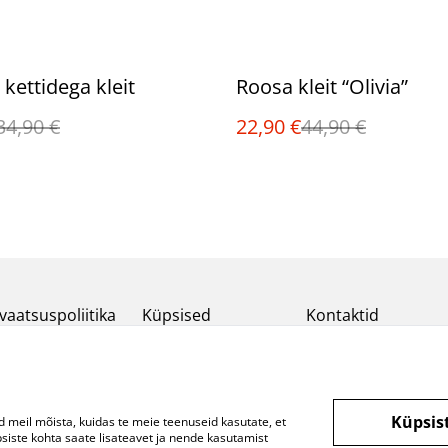
%
kettidega kleit
Roosa kleit “Olivia”
34,90 €
22,90 €
44,90 €
vaatsuspoliitika
Küpsised
Kontaktid
Küpsis
d meil mõista, kuidas te meie teenuseid kasutate, et
ste kohta saate lisateavet ja nende kasutamist