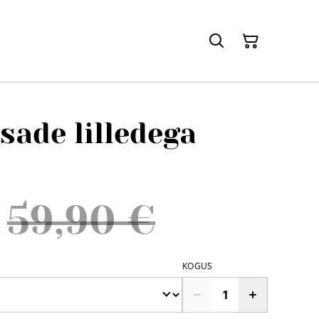
sade lilledega
59,90 €
KOGUS