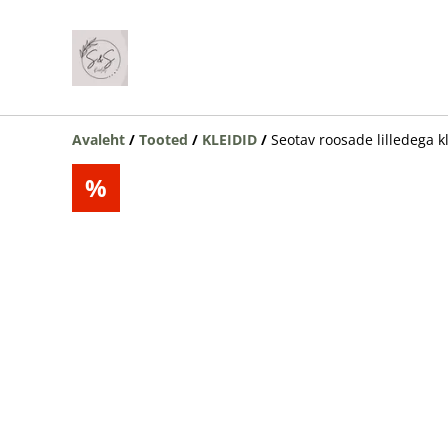
Avaleht
/
Tooted
/
KLEIDID
/
Seotav roosade lilledega kl
%