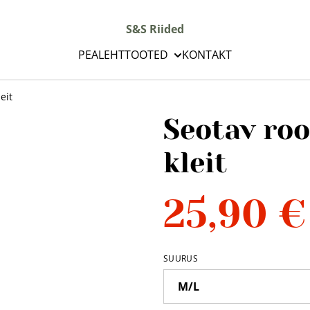
S&S Riided
PEALEHT
TOOTED
KONTAKT
eit
Seotav roo
kleit
25,90 €
SUURUS