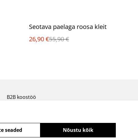
%
Seotava paelaga roosa kleit
26,90 €
55,90 €
B2B koostöö
te seaded
Nõustu kõik