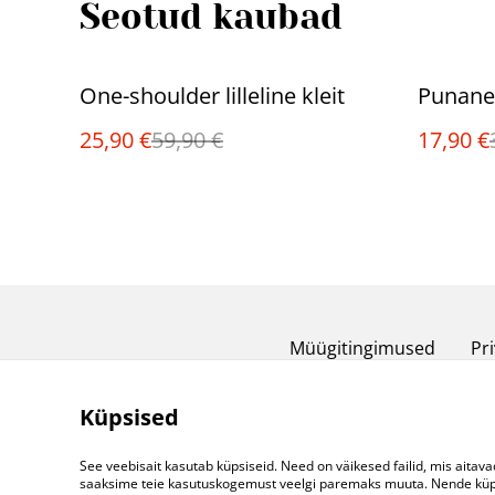
Seotud kaubad
%
%
One-shoulder lilleline kleit
Punane 
25,90 €
59,90 €
17,90 €
Müügitingimused
Pri
Küpsised
See veebisait kasutab küpsiseid. Need on väikesed failid, mis aitava
saaksime teie kasutuskogemust veelgi paremaks muuta. Nende küpsi