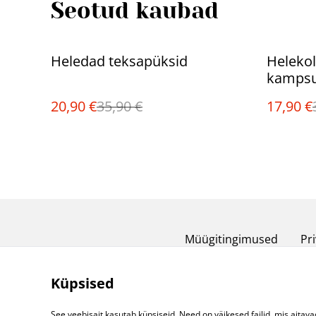
Seotud kaubad
%
%
Heledad teksapüksid
Helekol
kamps
20,90 €
35,90 €
17,90 €
Müügitingimused
Pri
Küpsised
See veebisait kasutab küpsiseid. Need on väikesed failid, mis aitava