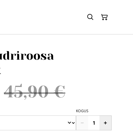
udriroosa
k
45,90 €
KOGUS