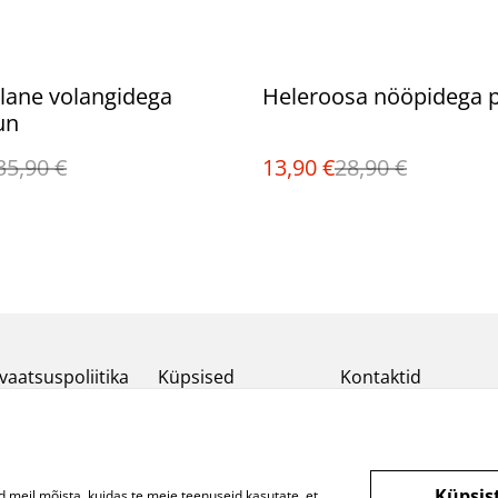
%
lane volangidega
Heleroosa nööpidega 
un
35,90 €
13,90 €
28,90 €
vaatsuspoliitika
Küpsised
Kontaktid
Küpsis
d meil mõista, kuidas te meie teenuseid kasutate, et