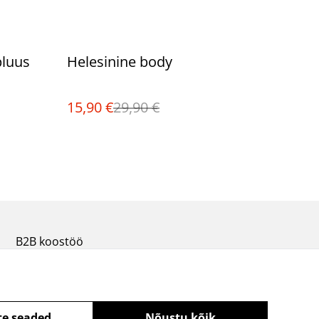
%
pluus
Helesinine body
15,90 €
29,90 €
B2B koostöö
te seaded
Nõustu kõik