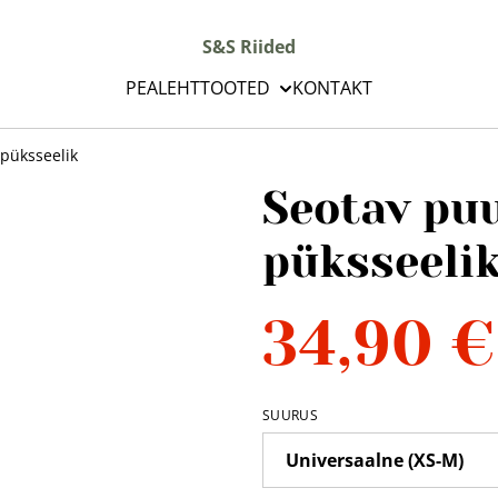
S&S Riided
PEALEHT
TOOTED
KONTAKT
püksseelik
Seotav pu
püksseeli
34,90 €
SUURUS