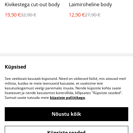
%
%
Kivikestega cut-out body
Laimiroheline body
19,90 €
32,90 €
12,90 €
27,90 €
Küpsised
Müügitingimused
Privaatsuspoliitika
Küpsised
Kontaktid
See veebisait kasutab küpsiseid. Need on väikesed failid, mis aitavad meil
B2B koostöö
mõista, kuidas te meie teenuseid kasutate, et saaksime teie
kasutuskogemust veelgi paremaks muuta. Nende küpsiste kohta saate
lisateavet ja nende kasutamist kontrollida, klõpsates "Küpsiste seaded".
Samuti saate tutvuda meie
küpsiste poliitikaga
.
Nõustu kõik
©
2026
S&S Riided
Küpsiste seaded