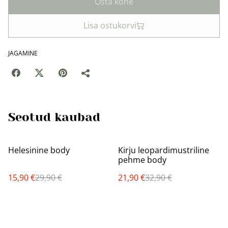
Osta kohe
Lisa ostukorvi
JAGAMINE
Seotud kaubad
%
%
Helesinine body
Kirju leopardimustriline
pehme body
15,90 €
29,90 €
21,90 €
32,90 €