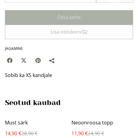
Osta kohe
Lisa ostukorvi
JAGAMINE
Sobib ka XS kandjale
Seotud kaubad
%
%
Must särk
Neoonroosa topp
14,90 €
28,90 €
11,90 €
24,90 €