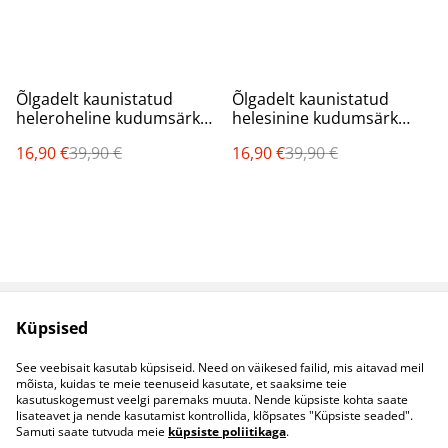
%
%
Õlgadelt kaunistatud
Õlgadelt kaunistatud
heleroheline kudumsärk
helesinine kudumsärk
“Anya”
“Anya”
16,90 €
39,90 €
16,90 €
39,90 €
Küpsised
Müügitingimused
Privaatsuspoliitika
Küpsised
Kontaktid
See veebisait kasutab küpsiseid. Need on väikesed failid, mis aitavad meil
B2B koostöö
mõista, kuidas te meie teenuseid kasutate, et saaksime teie
kasutuskogemust veelgi paremaks muuta. Nende küpsiste kohta saate
lisateavet ja nende kasutamist kontrollida, klõpsates "Küpsiste seaded".
Samuti saate tutvuda meie
küpsiste poliitikaga
.