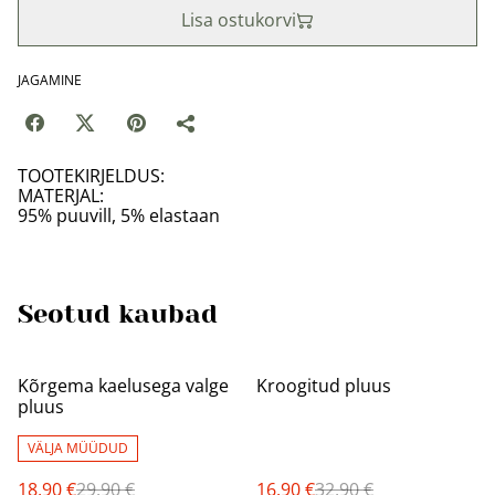
Lisa ostukorvi
JAGAMINE
TOOTEKIRJELDUS:
MATERJAL:
95% puuvill, 5% elastaan
Seotud kaubad
%
%
Kõrgema kaelusega valge
Kroogitud pluus
pluus
VÄLJA MÜÜDUD
18,90 €
29,90 €
16,90 €
32,90 €