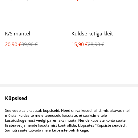
%
%
K/S mantel
Kuldse ketiga kleit
20,90 €
39,90 €
15,90 €
28,90 €
Küpsised
Müügitingimused
Privaatsuspoliitika
Küpsised
Kontaktid
See veebisait kasutab küpsiseid. Need on väikesed failid, mis aitavad meil
B2B koostöö
mõista, kuidas te meie teenuseid kasutate, et saaksime teie
kasutuskogemust veelgi paremaks muuta. Nende küpsiste kohta saate
lisateavet ja nende kasutamist kontrollida, klõpsates "Küpsiste seaded".
Samuti saate tutvuda meie
küpsiste poliitikaga
.