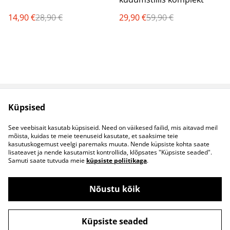
14,90 €
28,90 €
29,90 €
59,90 €
Küpsised
Müügitingimused
Privaatsuspoliitika
Küpsised
Kontaktid
See veebisait kasutab küpsiseid. Need on väikesed failid, mis aitavad meil
B2B koostöö
mõista, kuidas te meie teenuseid kasutate, et saaksime teie
kasutuskogemust veelgi paremaks muuta. Nende küpsiste kohta saate
lisateavet ja nende kasutamist kontrollida, klõpsates "Küpsiste seaded".
Samuti saate tutvuda meie
küpsiste poliitikaga
.
Nõustu kõik
©
2026
S&S Riided
Küpsiste seaded
powered by