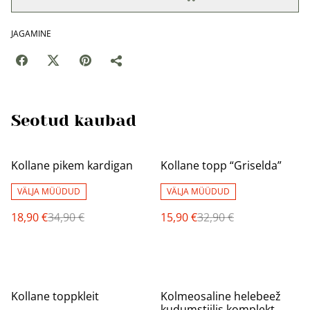
JAGAMINE
Seotud kaubad
%
%
Kollane pikem kardigan
Kollane topp “Griselda”
VÄLJA MÜÜDUD
VÄLJA MÜÜDUD
18,90 €
34,90 €
15,90 €
32,90 €
%
%
Kollane toppkleit
Kolmeosaline helebeež
kudumstiilis komplekt