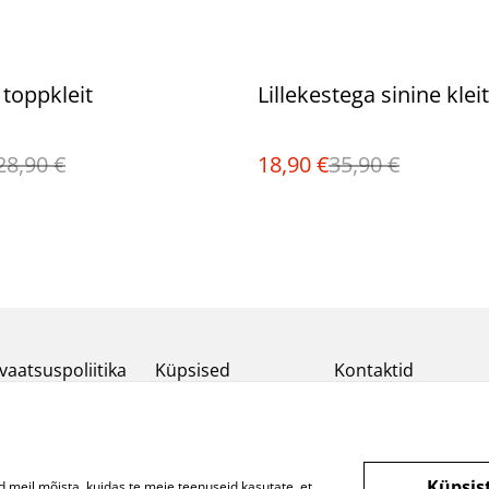
%
 toppkleit
Lillekestega sinine kleit
28,90 €
18,90 €
35,90 €
vaatsuspoliitika
Küpsised
Kontaktid
Küpsis
d meil mõista, kuidas te meie teenuseid kasutate, et