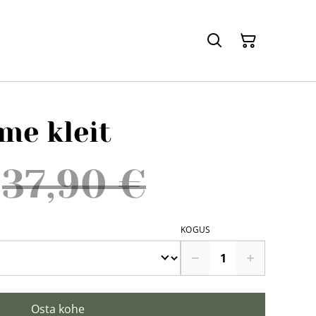
me kleit
37,90 €
KOGUS
Osta kohe