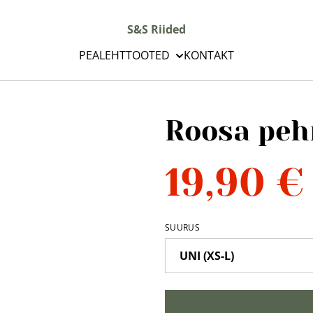
S&S Riided
PEALEHT
TOOTED
KONTAKT
Roosa peh
19,90 €
SUURUS