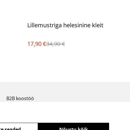
%
Lillemustriga helesinine kleit
17,90 €
34,90 €
B2B koostöö
te seaded
Nõustu kõik