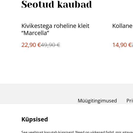
Seotud kaubad
%
%
Kivikestega roheline kleit
Kollane
“Marcella”
22,90 €
49,90 €
14,90 €
Müügitingimused
Pri
Küpsised
See veebisait kasutab küpsiseid. Need on väikesed failid, mis aitava