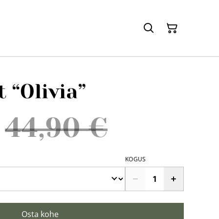
t “Olivia”
44,90 €
KOGUS
Osta kohe