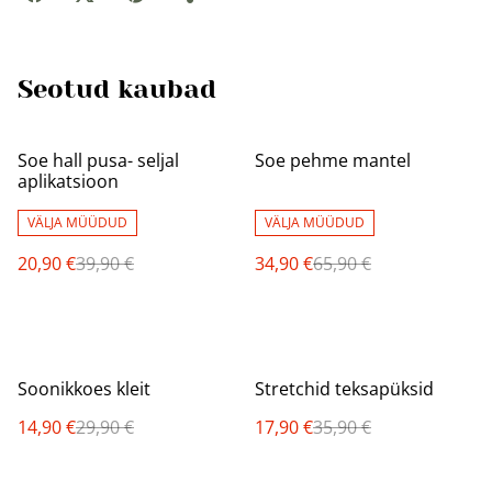
Seotud kaubad
%
%
Soe hall pusa- seljal
Soe pehme mantel
aplikatsioon
VÄLJA MÜÜDUD
VÄLJA MÜÜDUD
20,90 €
39,90 €
34,90 €
65,90 €
%
%
Soonikkoes kleit
Stretchid teksapüksid
14,90 €
29,90 €
17,90 €
35,90 €