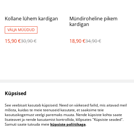
%
%
Kollane lühem kardigan
Mündiroheline pikem
kardigan
VÄLJA MÜÜDUD
15,90 €
30,90 €
18,90 €
34,90 €
Küpsised
Müügitingimused
Privaatsuspoliitika
Küpsised
Kontaktid
See veebisait kasutab küpsiseid. Need on väikesed failid, mis aitavad meil
B2B koostöö
mõista, kuidas te meie teenuseid kasutate, et saaksime teie
kasutuskogemust veelgi paremaks muuta. Nende küpsiste kohta saate
lisateavet ja nende kasutamist kontrollida, klõpsates "Küpsiste seaded".
Samuti saate tutvuda meie
küpsiste poliitikaga
.