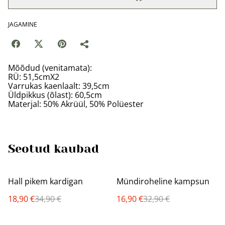
JAGAMINE
Mõõdud (venitamata):
RÜ: 51,5cmX2
Varrukas kaenlaalt: 39,5cm
Üldpikkus (õlast): 60,5cm
Materjal: 50% Akrüül, 50% Polüester
Seotud kaubad
%
%
Hall pikem kardigan
Mündiroheline kampsun
18,90 €
34,90 €
16,90 €
32,90 €