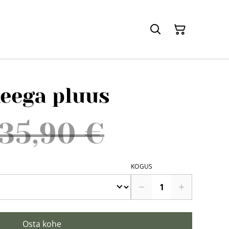
keega pluus
35,90 €
KOGUS
Osta kohe