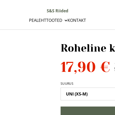
S&S Riided
PEALEHT
TOOTED
KONTAKT
Roheline 
17,90 €
SUURUS