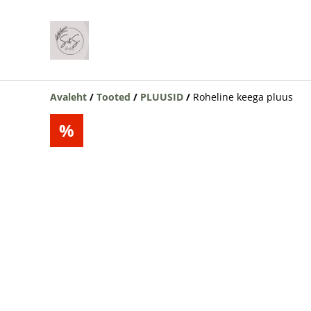
Avaleht
/
Tooted
/
PLUUSID
/
Roheline keega pluus
%