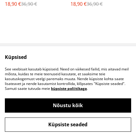
18,90 €
36,90 €
18,90 €
36,90 €
Küpsised
Müügitingimused
Privaatsuspoliitika
Küpsised
Kontaktid
See veebisait kasutab küpsiseid. Need on väikesed failid, mis aitavad meil
B2B koostöö
mõista, kuidas te meie teenuseid kasutate, et saaksime teie
kasutuskogemust veelgi paremaks muuta. Nende küpsiste kohta saate
lisateavet ja nende kasutamist kontrollida, klõpsates "Küpsiste seaded".
Samuti saate tutvuda meie
küpsiste poliitikaga
.
Nõustu kõik
©
2026
S&S Riided
Küpsiste seaded
powered by