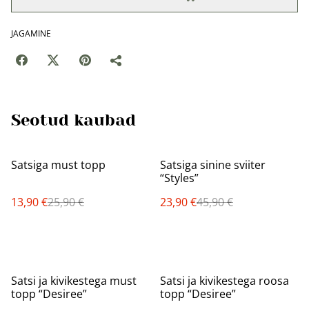
JAGAMINE
Seotud kaubad
%
%
Satsiga must topp
Satsiga sinine sviiter
“Styles”
13,90 €
25,90 €
23,90 €
45,90 €
%
%
Satsi ja kivikestega must
Satsi ja kivikestega roosa
topp “Desiree”
topp “Desiree”