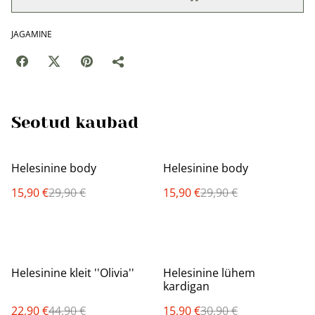
JAGAMINE
Seotud kaubad
%
%
Helesinine body
Helesinine body
15,90 €
29,90 €
15,90 €
29,90 €
%
%
Helesinine kleit ''Olivia''
Helesinine lühem
kardigan
22,90 €
44,90 €
15,90 €
30,90 €