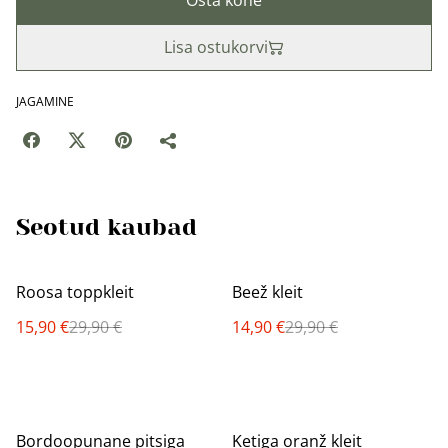
Osta kohe
Lisa ostukorvi
JAGAMINE
Seotud kaubad
%
%
Roosa toppkleit
Beež kleit
15,90 €
29,90 €
14,90 €
29,90 €
%
%
Bordoopunane pitsiga
Ketiga oranž kleit