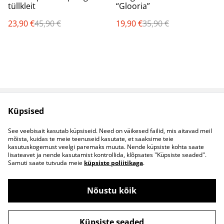
tüllkleit
“Glooria”
23,90 €
45,90 €
19,90 €
35,90 €
Küpsised
Müügitingimused
Privaatsuspoliitika
Küpsised
Kontaktid
See veebisait kasutab küpsiseid. Need on väikesed failid, mis aitavad meil
B2B koostöö
mõista, kuidas te meie teenuseid kasutate, et saaksime teie
kasutuskogemust veelgi paremaks muuta. Nende küpsiste kohta saate
lisateavet ja nende kasutamist kontrollida, klõpsates "Küpsiste seaded".
Samuti saate tutvuda meie
küpsiste poliitikaga
.
Nõustu kõik
©
2026
S&S Riided
Küpsiste seaded